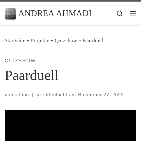
Zum Inhalt springen
ANDREA AHMADI
Search
Me
Startseite
»
Projekte
»
Quizshow
»
Paarduell
QUIZSHOW
Paarduell
von
admin
|
Veröffentlicht am
November 27, 2022