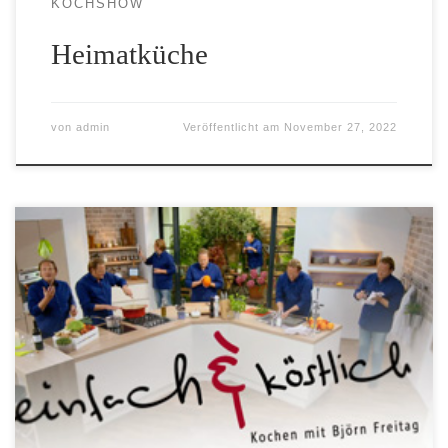
KOCHSHOW
Heimatküche
von
admin
Veröffentlicht am
November 27, 2022
Kochen mit Björn Freitag