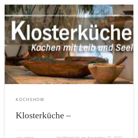
Kochen mit Leib und Seele
KOCHSHOW
Klosterküche –
von
admin
Veröffentlicht am
November 27, 2022