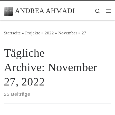
Zum Inhalt springen
ANDREA AHMADI
Search
Me
Startseite
»
Projekte
»
2022
»
November
»
27
Tägliche
Archive:
November
27, 2022
25 Beiträge