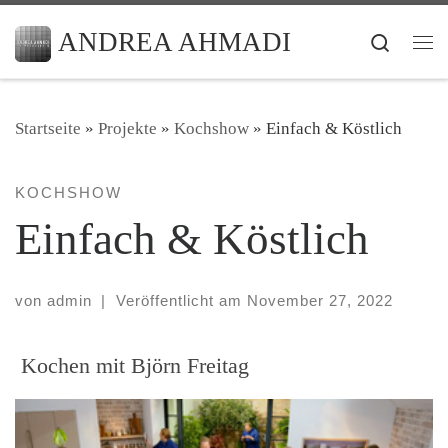
Zum Inhalt springen
ANDREA AHMADI
Search
Me
Startseite
»
Projekte
»
Kochshow
»
Einfach & Köstlich
KOCHSHOW
Einfach & Köstlich
von
admin
|
Veröffentlicht am
November 27, 2022
Kochen mit Björn Freitag